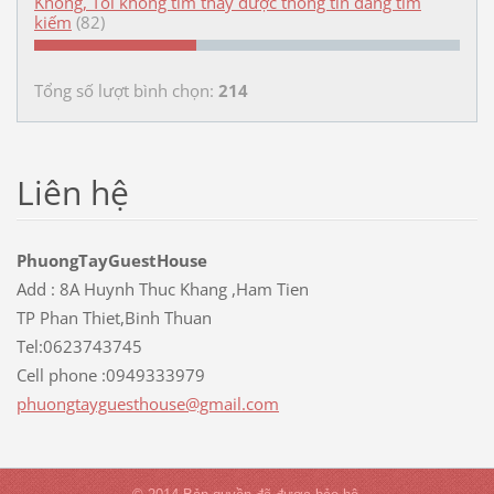
Không, Tôi không tìm thấy được thông tin đang tìm
kiếm
(82)
Tổng số lượt bình chọn:
214
Liên hệ
PhuongTayGuestHouse
Add : 8A Huynh Thuc Khang ,Ham Tien
TP Phan Thiet,Binh Thuan
Tel:0623743745
Cell phone :0949333979
phuongta
yguestho
use@gmai
l.com